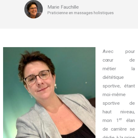
Marie Fauchille
Praticienne en massages holistiques
Avec pour
cœur de
métier la
diététique
sportive, étant
moi-même
sportive de
haut niveau,
er
mon 1
élan
de carrière se
dédie à la prise